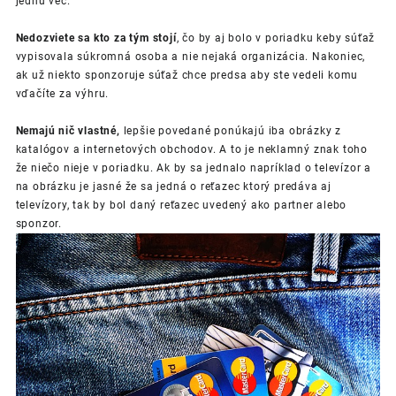
jednu vec.
Nedozviete sa kto za tým stojí
, čo by aj bolo v poriadku keby súťaž
vypisovala súkromná osoba a nie nejaká organizácia. Nakoniec,
ak už niekto sponzoruje súťaž chce predsa aby ste vedeli komu
vďačíte za výhru.
Nemajú nič vlastné,
lepšie povedané ponúkajú iba obrázky z
katalógov a internetových obchodov. A to je neklamný znak toho
že niečo nieje v poriadku. Ak by sa jednalo napríklad o televízor a
na obrázku je jasné že sa jedná o reťazec ktorý predáva aj
televízory, tak by bol daný reťazec uvedený ako partner alebo
sponzor.