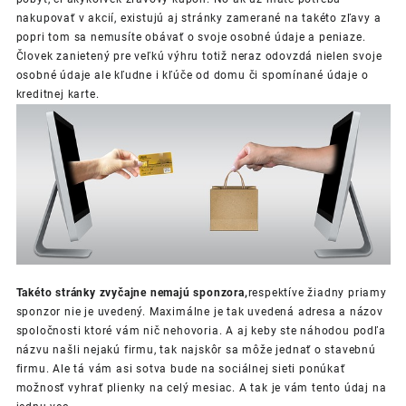
nakupovať v akcií, existujú aj stránky zamerané na takéto zľavy a
popri tom sa nemusíte obávať o svoje osobné údaje a peniaze.
Človek zanietený pre veľkú výhru totiž neraz odovzdá nielen svoje
osobné údaje ale kľudne i kľúče od domu či spomínané údaje o
kreditnej karte.
Takéto stránky zvyčajne nemajú sponzora,
respektíve žiadny priamy
sponzor nie je uvedený. Maximálne je tak uvedená adresa a názov
spoločnosti ktoré vám nič nehovoria. A aj keby ste náhodou podľa
názvu našli nejakú firmu, tak najskôr sa môže jednať o stavebnú
firmu. Ale tá vám asi sotva bude na sociálnej sieti ponúkať
možnosť vyhrať plienky na celý mesiac. A tak je vám tento údaj na