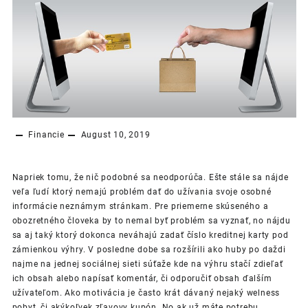
Financie
August 10, 2019
Napriek tomu, že nič podobné sa neodporúča. Ešte stále sa nájde
veľa ľudí ktorý nemajú problém dať do užívania svoje osobné
informácie neznámym stránkam. Pre priemerne skúseného a
obozretného človeka by to nemal byť problém sa vyznať, no nájdu
sa aj taký ktorý dokonca neváhajú zadať číslo kreditnej karty pod
zámienkou výhry. V posledne dobe sa rozšírili ako huby po daždi
najme na jednej sociálnej sieti súťaže kde na výhru stačí zdieľať
ich obsah alebo napísať komentár, či odporučiť obsah ďalším
užívateľom. Ako motivácia je často krát dávaný nejaký welness
pobyt, či akýkoľvek zľavovy kupón. No ak už máte potrebu