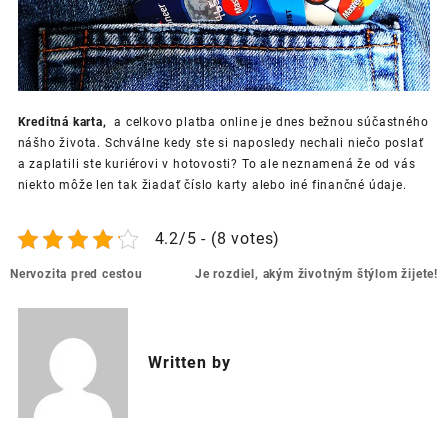
Kreditná karta,
a celkovo platba online je dnes bežnou súčastného
nášho života. Schválne kedy ste si naposledy nechali niečo poslať
a zaplatili ste kuriérovi v hotovosti? To ale neznamená že od vás
niekto môže len tak žiadať číslo karty alebo iné finančné údaje.
4.2/5 - (8 votes)
Post
Nervozita pred cestou
Je rozdiel, akým životným štýlom žijete!
navigation
Written by