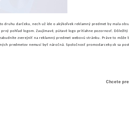
o druhu darčeku, nech už ide o akýkoľvek reklamný predmet by mala obsa
 prvý pohľad logom. Zaujímavé, pútavé logo pritiahne pozornosť. Dôležitý
Nezabudnite zverejniť na reklamný predmet webovú stránku. Práve to môže 
mných predmetov nemusí byť náročná. Spoločnosť promodarceky.sk sa post
Chcete pre