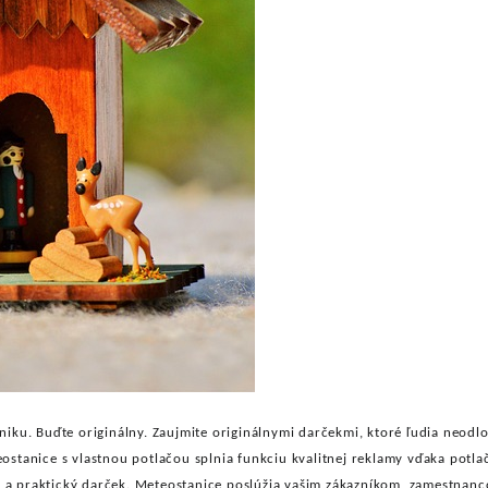
ku. Buďte originálny. Zaujmite originálnymi darčekmi, ktoré ľudia neodlož
ostanice s vlastnou potlačou
splnia funkciu kvalitnej reklamy vďaka potlač
ý a praktický darček. Meteostanice poslúžia vašim zákazníkom, zamestnanc