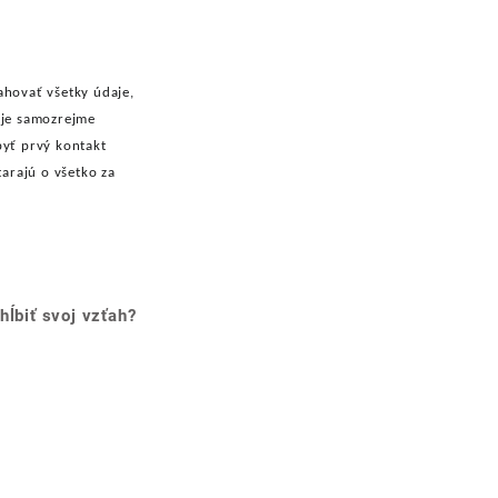
hovať všetky údaje,
 je samozrejme
byť prvý kontakt
arajú o všetko za
hĺbiť svoj vzťah?