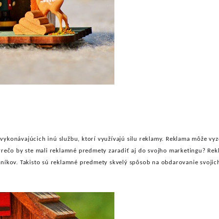
 vykonávajúcich inú službu, ktorí využívajú silu reklamy. Reklama môže vyz
Prečo by ste mali reklamné predmety zaradiť aj do svojho marketingu? Re
níkov. Takisto sú reklamné predmety skvelý spôsob na obdarovanie svojic