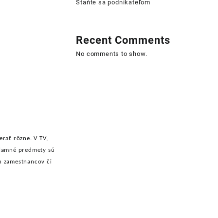
Staňte sa podnikateľom
Recent Comments
No comments to show.
erať rôzne. V TV,
klamné predmety sú
h zamestnancov či