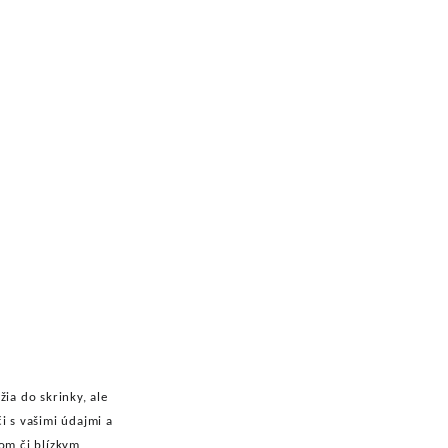
ia do skrinky, ale
i s vašimi údajmi a
om či blízkym