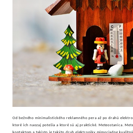
Od bežného minimalistického reklamného pera až po drahú elektroni
ktoré ich naozaj potešia a ktoré sú aj praktické. Meteostanica.
Mete
kontaktom a takisto je takýto druh elektroniky mimoriadne kvalitn