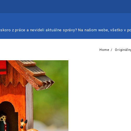
 neskoro z práce a nevideli aktuálne správy? Na našom webe, všetko v p
Home
Originál