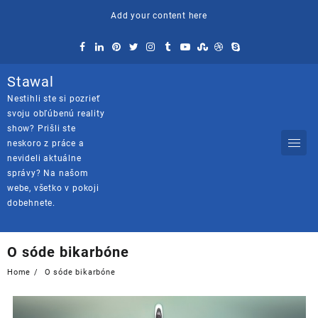
Skip
Add your content here
to
content
Stawal
Nestihli ste si pozrieť
svoju obľúbenú reality
show? Prišli ste
neskoro z práce a
nevideli aktuálne
správy? Na našom
webe, všetko v pokoji
dobehnete.
O sóde bikarbóne
Home
O sóde bikarbóne