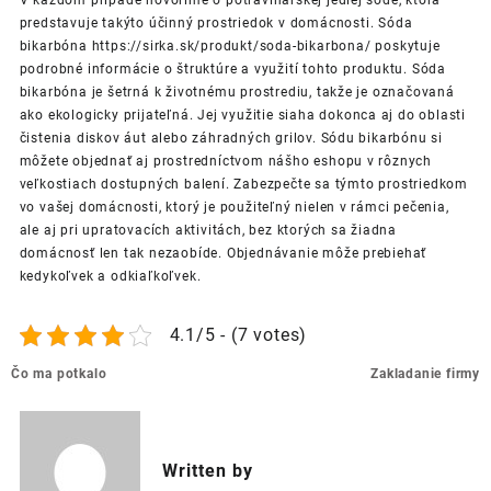
V každom prípade hovoríme o potravinárskej jedlej sóde, ktorá
predstavuje takýto účinný prostriedok v domácnosti.
Sóda
bikarbóna https://sirka.sk/produkt/soda-bikarbona/
poskytuje
podrobné informácie o štruktúre a využití tohto produktu. Sóda
bikarbóna je šetrná k životnému prostrediu, takže je označovaná
ako ekologicky prijateľná. Jej využitie siaha dokonca aj do oblasti
čistenia diskov áut alebo záhradných grilov. Sódu bikarbónu si
môžete objednať aj prostredníctvom nášho eshopu v rôznych
veľkostiach dostupných balení.
Zabezpečte sa týmto prostriedkom
vo vašej domácnosti, ktorý je použiteľný nielen v rámci pečenia,
ale aj pri upratovacích aktivitách, bez ktorých sa žiadna
domácnosť len tak nezaobíde. Objednávanie môže prebiehať
kedykoľvek a odkiaľkoľvek.
4.1/5 - (7 votes)
Post
Čo ma potkalo
Zakladanie firmy
navigation
Written by