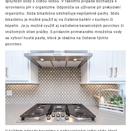
spojitosti sódy s čistou vodou. V takomto prípade dochádza k
vyrovnaniu pH v organizme. Odporúča sa užívanie pri prekyslení
organizmu.
Sóda bikarbóna odstraňuje nepríjemné pachy. Sódu
bikarbónu je možné použiť aj na čistenie batérií v kuchyni či
kúpeľni. Je ju možné využiť aj načistenie keramických povrchov či
vnútorných stien práčky. S pridaním primeraného množstva vody
sa vytvorí hustá pasta, ktorá je ideálna na čistenie týchto
povrchov.