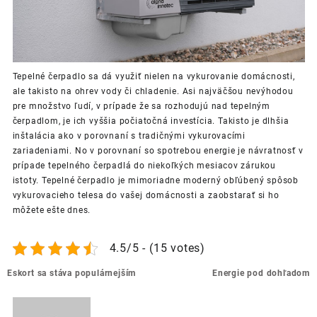
Tepelné čerpadlo sa dá využiť nielen na vykurovanie domácnosti,
ale takisto na ohrev vody či chladenie. Asi najväčšou nevýhodou
pre množstvo ľudí, v prípade že sa rozhodujú nad tepelným
čerpadlom, je ich vyššia počiatočná investícia. Takisto je dlhšia
inštalácia ako v porovnaní s tradičnými vykurovacími
zariadeniami. No v porovnaní so spotrebou energie je návratnosť v
prípade tepelného čerpadlá do niekoľkých mesiacov zárukou
istoty. Tepelné čerpadlo je mimoriadne moderný obľúbený spôsob
vykurovacieho telesa do vašej domácnosti a zaobstarať si ho
môžete ešte dnes.
4.5/5 - (15 votes)
Post
Eskort sa stáva populárnejším
Energie pod dohľadom
navigation