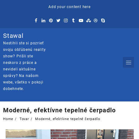
Skip
Add your content here
to
content
Stawal
Nestihli ste si pozrieť
svoju obľúbenú reality
show? Prišli ste
neskoro z práce a
nevideli aktuálne
správy? Na našom
webe, všetko v pokoji
dobehnete.
Moderné, efektívne tepelné čerpadlo
Home
Tovar
Moderné, efektívne tepelné čerpadlo