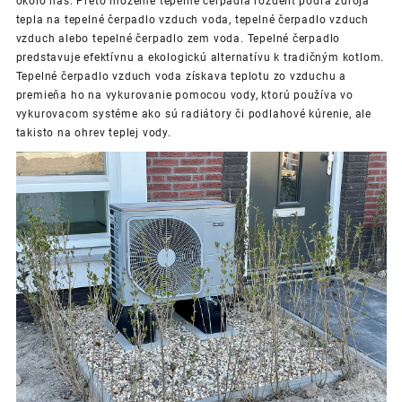
okolo nás. Preto môžeme tepelné čerpadlá rozdeliť podľa zdroja
tepla na tepelné čerpadlo vzduch voda, tepelné čerpadlo vzduch
vzduch alebo tepelné čerpadlo zem voda. Tepelné čerpadlo
predstavuje efektívnu a ekologickú alternatívu k tradičným kotlom.
Tepelné čerpadlo vzduch voda získava teplotu zo vzduchu a
premieňa ho na vykurovanie pomocou vody, ktorú používa vo
vykurovacom systéme ako sú radiátory či podlahové kúrenie, ale
takisto na ohrev teplej vody.