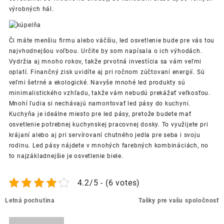
výrobných hál.
Či máte menšiu firmu alebo väčšiu, led osvetlenie bude pre vás tou
najvhodnejšou voľbou.
Určite by som napísala o ich výhodách.
Vydržia aj mnoho rokov, takže prvotná investícia sa vám veľmi
oplatí. Finančný zisk uvidíte aj pri ročnom zúčtovaní energií. Sú
veľmi šetrné a ekologické. Navyše mnohé led produkty sú
minimalistického vzhľadu, takže vám nebudú prekážať veľkosťou.
Mnohí ľudia si nechávajú namontovať led pásy do kuchyni.
Kuchyňa je ideálne miesto pre led pásy, pretože budete mať
osvetlenie potrebnej kuchynskej pracovnej dosky. To využijete pri
krájaní alebo aj pri servírovaní chutného jedla pre seba i svoju
rodinu. Led pásy nájdete v mnohých farebných kombináciách, no
to najzákladnejšie je osvetlenie biele.
4.2/5 - (6 votes)
Post
Letná pochutina
Tašky pre vašu spoločnosť
navigation