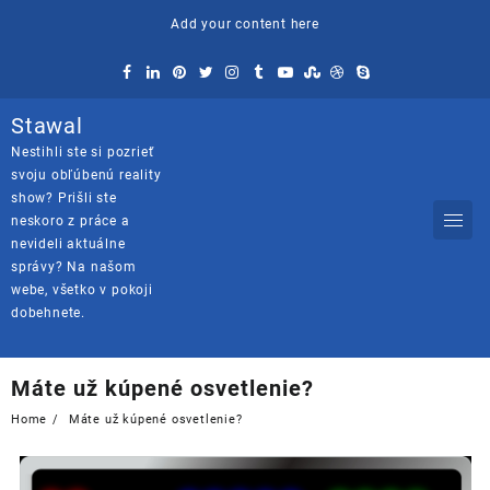
Skip
Add your content here
to
content
Stawal
Nestihli ste si pozrieť
svoju obľúbenú reality
show? Prišli ste
neskoro z práce a
nevideli aktuálne
správy? Na našom
webe, všetko v pokoji
dobehnete.
Máte už kúpené osvetlenie?
Home
Máte už kúpené osvetlenie?