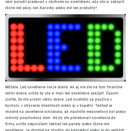
vám poradil predavač v obchode so svietidlami, aby ste si zakúpili
rôzne led pásy, led žiarovky alebo iné led produkty?
Môžete. Led osvetlenie nie je drahé. Ak aj nie ste na tom finančne
veľmi dobre, určite by ste si mali led osvetlenie zakúpiť. Časom
zistíte, že ste urobili veľmi dobre.
Led svietidlo
sa používa v
kuchyni, v obývacej miestnosti alebo aj v kúpeľni. Taktiež je
vhodné na osvetlenie schodiska, ak vlastníte mezonetový byt alebo
rodinný poschodový dom.
Ak by ste potrebovali osvetlenie do
firmy, určite odporúčam taktiež led panely alebo rôzne led
osvetlenie. Je vhodné na chodby, do kancelárií alebo aj do veľkých