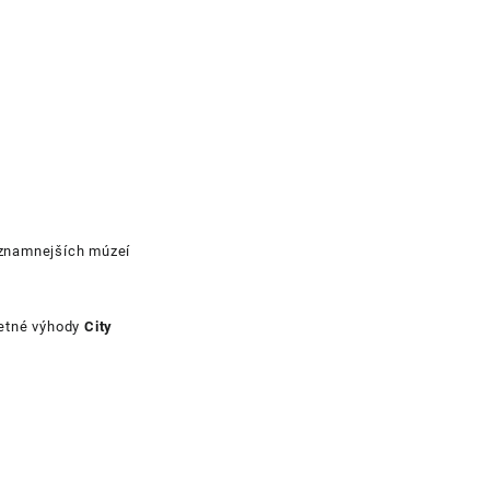
ýznamnejších múzeí
letné výhody
City