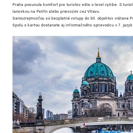
Praha posunula komfort pre turistov ešte o level vyššie. S
turis
lanovkou na Petřín alebo prievozmi cez Vltavu.
Samozrejmosťou sú bezplatné vstupy do 50. objektov vrátane P
Spolu s kartou dostanete aj informačného sprievodcu v 7. jazyk