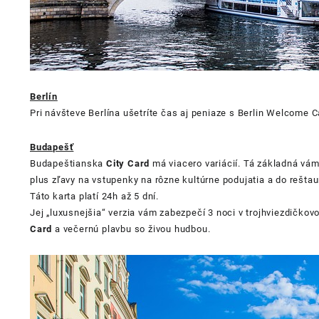
Berlín
Pri návšteve Berlína ušetríte čas aj peniaze s Berlin Welcome C
Budapešť
Budapeštianska
City Card
má viacero variácií. Tá základná v
plus zľavy na vstupenky na rôzne kultúrne podujatia a do reštau
Táto karta platí 24h až 5 dní.
Jej „luxusnejšia“ verzia vám zabezpečí 3 noci v trojhviezdičko
Card
a večernú plavbu so živou hudbou.