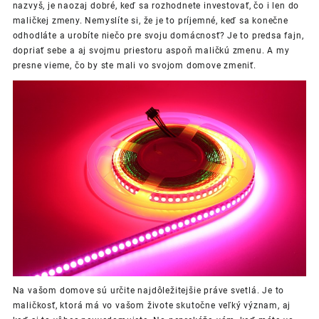
nazvyš, je naozaj dobré, keď sa rozhodnete investovať, čo i len do
maličkej zmeny. Nemyslíte si, že je to príjemné, keď sa konečne
odhodláte a urobíte niečo pre svoju domácnosť? Je to predsa fajn,
dopriať sebe a aj svojmu priestoru aspoň maličkú zmenu. A my
presne vieme, čo by ste mali vo svojom domove zmeniť.
Na vašom domove sú určite najdôležitejšie práve svetlá. Je to
maličkosť, ktorá má vo vašom živote skutočne veľký význam, aj