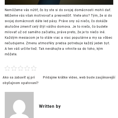
Nemôžeme vás nútiť, čo by ste si do svojej domácnosti mohli dať.
Môžeme vás však motivovať a presvedčiť. Viete ako? Tým, že si do
svojej domácnosti dáte
led pásy
. Práve ony sú niečo, čo dokáže
skutočne zmeniť celý štýl vášho domova. Je to niečo, čo budete
milovať už od samého začiatku, práve preto, že je to niečo iné.
Každým mesiacom je to stále viac a viac populárne a my sa vôbec
nečudujeme. Zmenu atmosféry predsa potrebuje každý jeden byt.
A ten váš určite tiež. Tak neváhajte a vrhnite sa do toho, kým
môžete.
Post
Ako sa zabaviť aj pri
Pridajme krátke video, web bude zaujímavejší
navigation
obyčajnom opaľovaní?
Written by