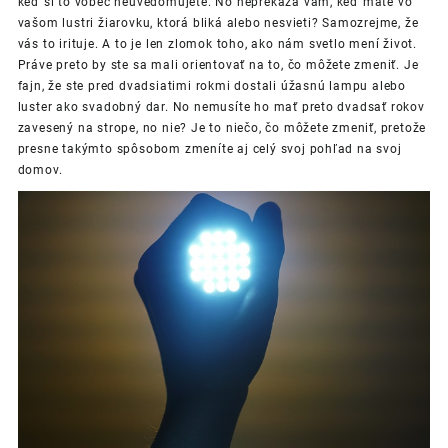
keď si to vôbec neuvedomujete. No neprekáža vám, keď máte vo
vašom lustri žiarovku, ktorá bliká alebo nesvieti? Samozrejme, že
vás to irituje. A to je len zlomok toho, ako nám svetlo mení život.
Práve preto by ste sa mali orientovať na to, čo môžete zmeniť. Je
fajn, že ste pred dvadsiatimi rokmi dostali úžasnú lampu alebo
luster ako svadobný dar. No nemusíte ho mať preto dvadsať rokov
zavesený na strope, no nie? Je to niečo, čo môžete zmeniť, pretože
presne takýmto spôsobom zmeníte aj celý svoj pohľad na svoj
domov.