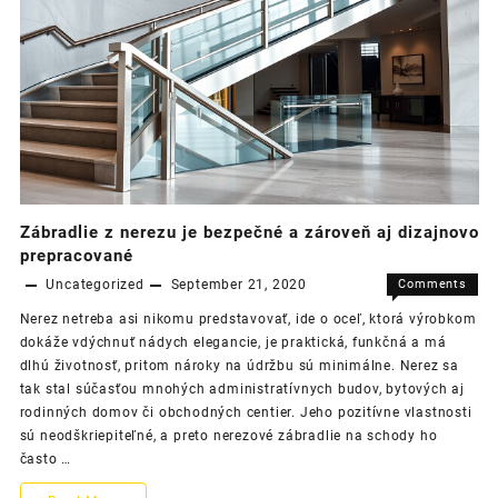
Zábradlie z nerezu je bezpečné a zároveň aj dizajnovo
prepracované
Uncategorized
September 21, 2020
Comments
on
Off
Nerez netreba asi nikomu predstavovať, ide o oceľ, ktorá výrobkom
Zábradli
dokáže vdýchnuť nádych elegancie, je praktická, funkčná a má
z
dlhú životnosť, pritom nároky na údržbu sú minimálne. Nerez sa
nerezu
tak stal súčasťou mnohých administratívnych budov, bytových aj
je
rodinných domov či obchodných centier. Jeho pozitívne vlastnosti
bezpečn
sú neodškriepiteľné, a preto nerezové zábradlie na schody ho
a
často …
zároveň
aj