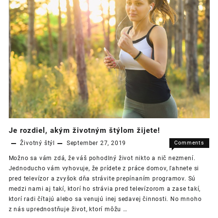
no
aj
napriek
tomu
populárna
voľba
Je rozdiel, akým životným štýlom žijete!
Životný štýl
September 27, 2019
Comments
on
Off
Možno sa vám zdá, že váš pohodlný život nikto a nič nezmení.
Je
Jednoducho vám vyhovuje, že prídete z práce domov, ľahnete si
rozdiel,
pred televízor a zvyšok dňa strávite prepínaním programov. Sú
akým
medzi nami aj takí, ktorí ho strávia pred televízorom a zase takí,
životným
ktorí radi čítajú alebo sa venujú inej sedavej činnosti. No mnoho
štýlom
z nás uprednostňuje život, ktorí môžu …
žijete!