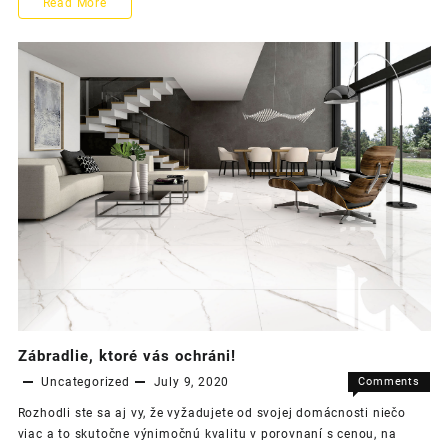
Zábradlie
Read More
dizajnov
preprac
z
nerezu
je
bezpečné
a
zároveň
aj
dizajnovo
prepracované
Zábradlie, ktoré vás ochráni!
Uncategorized
July 9, 2020
Comments
on
Off
Rozhodli ste sa aj vy, že vyžadujete od svojej domácnosti niečo
Zábradli
viac a to skutočne výnimočnú kvalitu v porovnaní s cenou, na
ktoré