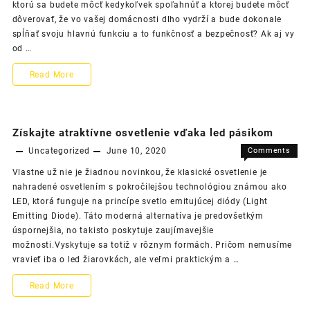
ktorú sa budete môcť kedykoľvek spoľahnúť a ktorej budete môcť
vás
dôverovať, že vo vašej domácnosti dlho vydrží a bude dokonale
ochráni!
spĺňať svoju hlavnú funkciu a to funkčnosť a bezpečnosť? Ak aj vy
od …
Zábradlie,
Read More
ktoré
vás
Získajte atraktívne osvetlenie vďaka led pásikom
ochráni!
Uncategorized
June 10, 2020
Comments
on
Off
Vlastne už nie je žiadnou novinkou, že klasické osvetlenie je
Získajte
nahradené osvetlením s pokročilejšou technológiou známou ako
atraktív
LED, ktorá funguje na princípe svetlo emitujúcej diódy (Light
osvetlen
Emitting Diode). Táto moderná alternatíva je predovšetkým
vďaka
úspornejšia, no takisto poskytuje zaujímavejšie
led
možnosti.Vyskytuje sa totiž v rôznym formách. Pričom nemusíme
pásikom
vravieť iba o led žiarovkách, ale veľmi praktickým a …
Získajte
Read More
atraktívne