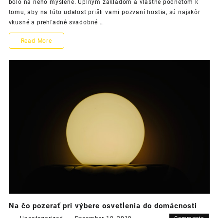
bolo na neho myslené. Úplným základom a vlastne podnetom k
svojich
tomu, aby na túto udalosť prišli vami pozvaní hostia, sú najskôr
blízkych
vkusné a prehľadné svadobné …
vo
forme
Pozvite
Read More
štýlovýc
oznámen
na
svadbu
svojich
blízkych
vo
forme
štýlových
oznámení
Na čo pozerať pri výbere osvetlenia do domácnosti