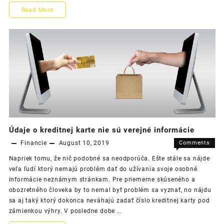
Je
Read More
rozdiel,
akým
životným
štýlom
žijete!
Údaje o kreditnej karte nie sú verejné informácie
Financie
August 10, 2019
Comments
on
Off
Napriek tomu, že nič podobné sa neodporúča. Ešte stále sa nájde
Údaje
veľa ľudí ktorý nemajú problém dať do užívania svoje osobné
o
informácie neznámym stránkam. Pre priemerne skúseného a
kreditne
obozretného človeka by to nemal byť problém sa vyznať, no nájdu
karte
sa aj taký ktorý dokonca neváhajú zadať číslo kreditnej karty pod
nie
zámienkou výhry. V posledne dobe …
sú
verejné