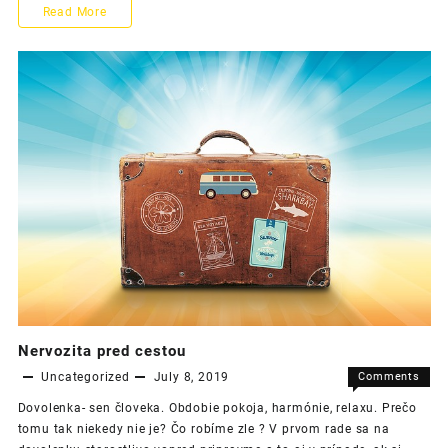
Údaje
Read More
informác
o
kreditnej
karte
nie
sú
verejné
informácie
Nervozita pred cestou
Uncategorized
July 8, 2019
Comments
on
Off
Dovolenka- sen človeka. Obdobie pokoja, harmónie, relaxu. Prečo
Nervozit
tomu tak niekedy nie je? Čo robíme zle ? V prvom rade sa na
pred