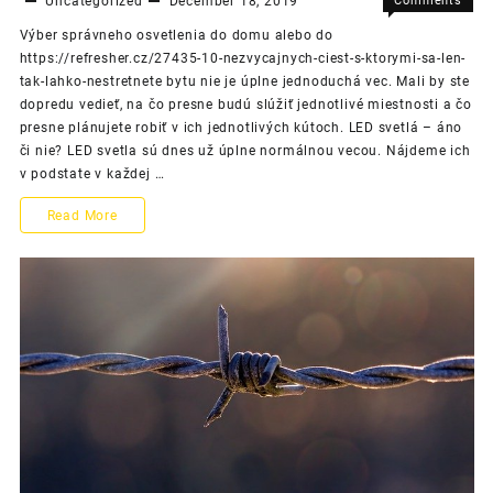
Uncategorized
December 18, 2019
Comments
on
Off
Výber správneho osvetlenia do domu alebo do
Na
https://refresher.cz/27435-10-nezvycajnych-ciest-s-ktorymi-sa-len-
čo
tak-lahko-nestretnete bytu nie je úplne jednoduchá vec. Mali by ste
pozerať
dopredu vedieť, na čo presne budú slúžiť jednotlivé miestnosti a čo
pri
presne plánujete robiť v ich jednotlivých kútoch. LED svetlá – áno
výbere
či nie? LED svetla sú dnes už úplne normálnou vecou. Nájdeme ich
osvetlen
v podstate v každej …
do
domácno
Na
Read More
čo
pozerať
pri
výbere
osvetlenia
do
domácnosti