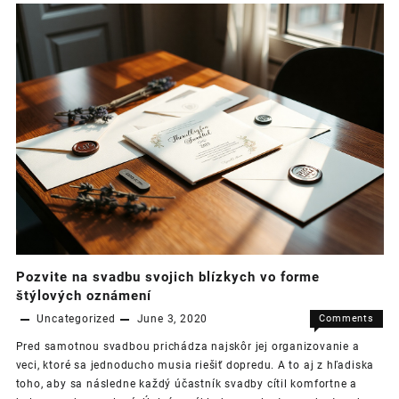
osvetlenie
vďaka
led
pásikom
Pozvite na svadbu svojich blízkych vo forme
štýlových oznámení
Uncategorized
June 3, 2020
Comments
on
Off
Pred samotnou svadbou prichádza najskôr jej organizovanie a
Pozvite
veci, ktoré sa jednoducho musia riešiť dopredu. A to aj z hľadiska
na
toho, aby sa následne každý účastník svadby cítil komfortne a
svadbu