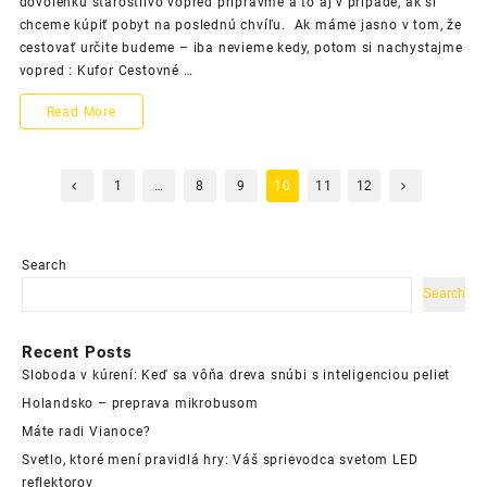
dovolenku starostlivo vopred pripravme a to aj v prípade, ak si
cestou
chceme kúpiť pobyt na poslednú chvíľu. Ak máme jasno v tom, že
cestovať určite budeme – iba nevieme kedy, potom si nachystajme
vopred : Kufor Cestovné …
Nervozita
Read More
pred
Posts
cestou
1
…
8
9
10
11
12
pagination
Search
Search
Recent Posts
Sloboda v kúrení: Keď sa vôňa dreva snúbi s inteligenciou peliet
Holandsko – preprava mikrobusom
Máte radi Vianoce?
Svetlo, ktoré mení pravidlá hry: Váš sprievodca svetom LED
reflektorov