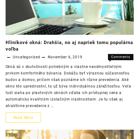
Nežnou
revolúciou
Hliníkové okná: Drahšia, no aj napriek tomu populárna
voľba
Uncategorized
November 6, 2019
Comments
on
Off
Okná sú v skutočnosti potrebným a vlastne neodmysliteľným
Hliníkov
prvkom komfortného bývania. Dokážu byť výraznou súčasnosťou
okná:
budov a domov, pričom však poznáme ich rôzne prevedenia. Aké
Drahšia,
okno kto uprednostní, to už býva individuálnou záležitosťou. Veľa
no
ľudí siaha po plastových oknách vďaka ich prístupnej cene a
aj
automaticky kvalitným izolačným vlastnostiam. Je tu však aj
napriek
atraktívne prevedenie z …
tomu
populárn
Hliníkové
Read More
voľba
okná:
Drahšia,