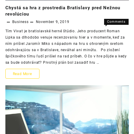
Chystá sa hra z prostredia Bratislavy pred Nežnou
revolúciou
Business
November 9, 2019
Comments
on
Off
Tím Vivat je bratislavské herné štúdio. Jeho producent Roman
Chystá
Lipka sa dlhodobo venuje recenzovaniu hier a v momente, keď za
sa
ním prišiel Jaromír Miko s nápadom na hru s otvoreným svetom
hra
odohrávajúcu sa v Bratislave, neváhal ani minútu. Po zložení
z
špičkového tímu ľudí prišiel na rad príbeh. O čo v hre pôjde a kedy
prostred
sa bude odohrávať? Prvotný plán bol zasadiť hru …
Bratisla
pred
Chystá
Read More
Nežnou
revolúci
sa
hra
z
prostredia
Bratislavy
pred